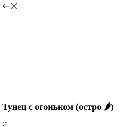
Тунец с огоньком (остро 🌶️)
37