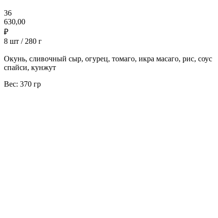
36
630,00
₽
8 шт / 280 г
Окунь, сливочный сыр, огурец, томаго, икра масаго, рис, соус
спайси, кунжут
Вес: 370 гр