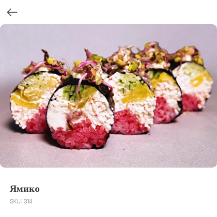
Ямико
SKU:
314