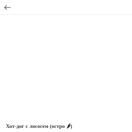
Хот-дог с лососем (остро 🌶️)